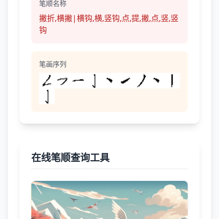
笔顺名称
撇折,横撇|横钩,横,竖钩,点,提,撇,点,竖,竖
钩
笔画序列
在线笔顺查询工具