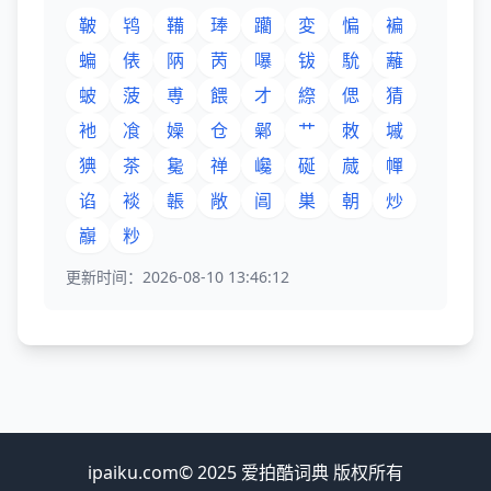
鞁
鸨
鞴
琫
躪
変
惼
褊
蝙
俵
陃
苪
嚗
钹
馻
蘺
蚾
菠
尃
餵
才
縩
偲
猜
衪
飡
嬠
仓
鄵
艹
敇
墄
猠
茶
毚
禅
巉
硟
蒇
幝
谄
裧
韔
敞
阊
巣
朝
炒
巐
粆
更新时间：2026-08-10 13:46:12
ipaiku.com© 2025 爱拍酷词典 版权所有