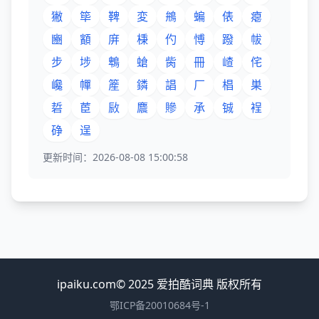
獙
筚
鞞
変
鴘
蝙
俵
瘪
豳
顮
庰
棅
仢
愽
蹳
帗
步
埗
鵯
螥
胔
冊
嵖
侘
巉
幝
簅
鏻
誯
厂
椙
巣
硩
茞
敐
麎
贂
承
铖
裎
碀
逞
更新时间：2026-08-08 15:00:58
ipaiku.com© 2025 爱拍酷词典 版权所有
鄂ICP备20010684号-1