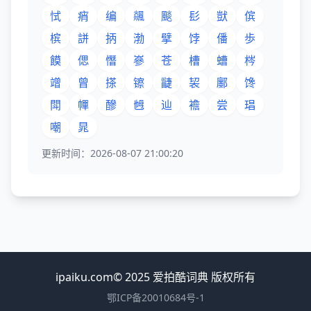
恜
痟
编
飊
颷
髟
獃
傧
槟
誁
抦
渤
擘
饽
僠
歩
饃
偲
憯
嵾
苍
槽
螬
梣
竲
曾
搽
镲
疀
袃
鄽
馋
閗
幝
醦
乸
辿
襜
尝
琩
嘲
晁
更新时间：2026-08-07 21:00:20
ipaiku.com© 2025 爱拍酷词典 版权所有
鄂ICP备20010684号-1