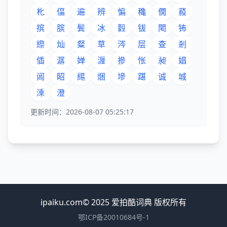
朼
偪
遍
辨
惼
穐
僩
蔱
摈
膑
鬓
冰
豰
钹
閐
钸
縩
灿
粲
草
涔
层
查
剎
偛
潺
婵
湹
摻
怅
昶
娼
阊
眧
緆
焑
墋
踸
诚
城
溗
澄
更新时间：2026-08-07 05:25:17
ipaiku.com© 2025 爱拍酷词典 版权所有
鄂ICP备20010684号-1