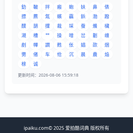
釛
鞁
拌
瘢
蚫
妋
鼻
俵
摽
藨
氞
蠙
靍
鋲
渤
蹳
醭
郶
擈
裁
埰
蚕
爘
欌
瀙
槽
艹
操
噌
岔
劖
缠
剷
幝
讇
甦
伥
娼
欩
焑
勶
偖
车
伧
沉
晨
曟
焔
榇
诚
更新时间：2026-08-06 15:59:18
ipaiku.com© 2025 爱拍酷词典 版权所有