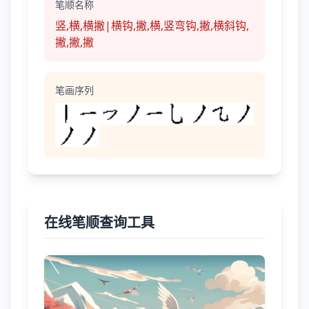
笔顺名称
竖,横,横撇|横钩,撇,横,竖弯钩,撇,横斜钩,
撇,撇,撇
笔画序列
在线笔顺查询工具