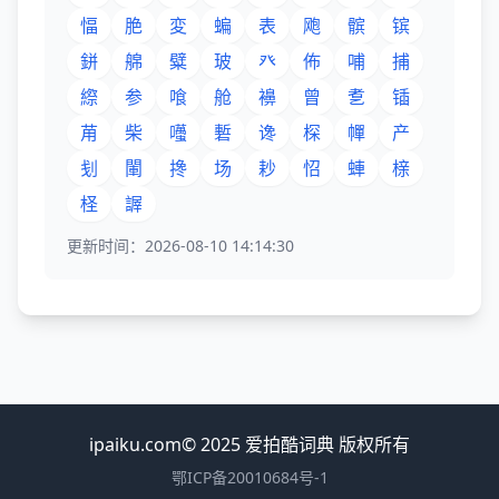
愊
脃
変
蝙
表
飑
髌
镔
鉼
艊
糪
玻
癶
佈
哺
捕
縩
参
喰
舱
襣
曾
乽
锸
苚
柴
囆
磛
谗
棎
幝
产
刬
閳
搀
场
耖
怊
蛼
榇
柽
謘
更新时间：2026-08-10 14:14:30
ipaiku.com© 2025 爱拍酷词典 版权所有
鄂ICP备20010684号-1