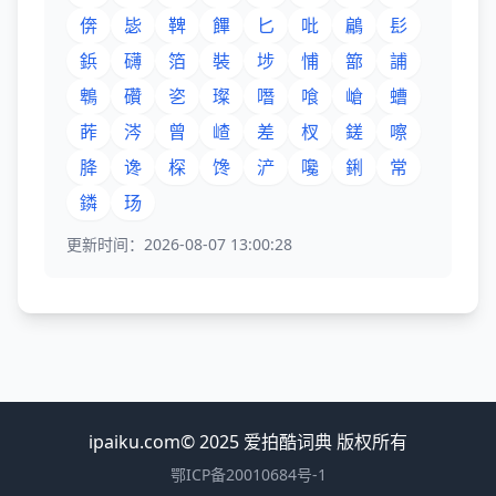
倴
毖
鞞
饆
匕
吡
鶣
髟
鋲
礴
箔
裝
埗
悑
篰
誧
鵯
礸
乲
璨
噆
喰
嵢
螬
葃
涔
曾
嵖
差
杈
鎈
嚓
胮
谗
棎
馋
浐
嚵
鋓
常
鏻
玚
更新时间：2026-08-07 13:00:28
ipaiku.com© 2025 爱拍酷词典 版权所有
鄂ICP备20010684号-1