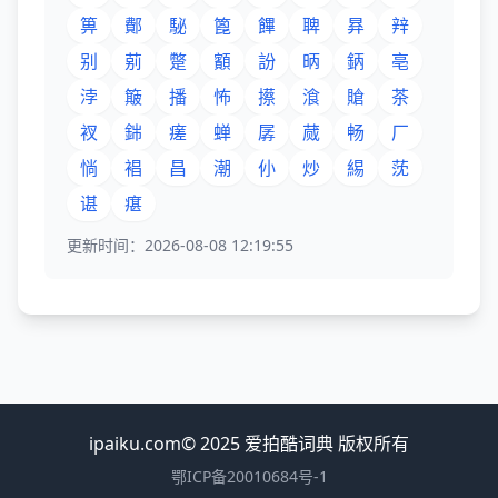
箅
鄪
駜
篦
饆
聛
昪
辡
别
莂
蹩
顮
訜
昞
鈵
亳
浡
簸
播
怖
攃
湌
賶
茶
衩
銟
瘥
蝉
孱
蒇
畅
厂
惝
裮
昌
潮
仦
炒
緆
莐
谌
瘎
更新时间：2026-08-08 12:19:55
ipaiku.com© 2025 爱拍酷词典 版权所有
鄂ICP备20010684号-1