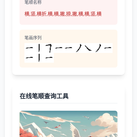
笔顺名称
横,竖,横折,横,横,撇,捺,撇,横,横,竖,横
笔画序列
在线笔顺查询工具