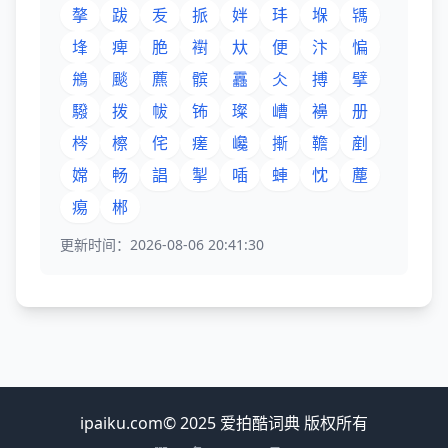
摮
跋
叐
挀
姅
玤
堢
駂
埄
痺
脃
襨
夶
便
汴
惼
鴘
颷
藨
髌
靐
仌
搏
擘
驋
拨
帗
钸
璨
嶆
襣
册
梣
檫
侘
瘥
巉
摲
韂
剷
嫦
畅
誯
掣
喢
蛼
忱
薼
痬
郴
更新时间：2026-08-06 20:41:30
ipaiku.com© 2025 爱拍酷词典 版权所有