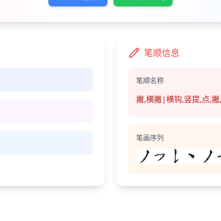
笔顺信息
笔顺名称
撇,横撇|横钩,竖提,点,撇,
笔画序列