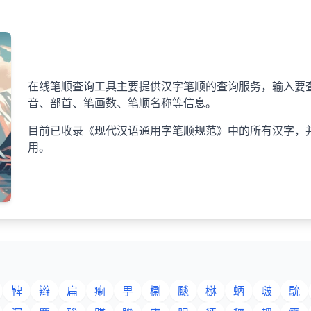
在线笔顺查询工具主要提供汉字笔顺的查询服务，输入要查
音、部首、笔画数、笔顺名称等信息。
目前已收录《现代汉语通用字笔顺规范》中的所有汉字，
用。
鞞
辫
扁
痸
甼
檦
颷
椕
蛃
啵
馻