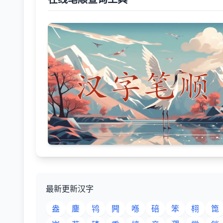
最新更新汉字
盎
鏖
鸨
闁
喺
碚
笨
翉
箆