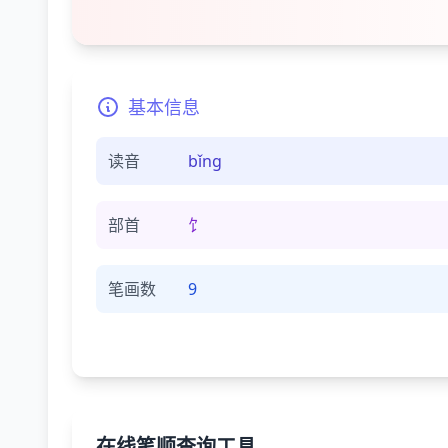
基本信息
读音
bǐnɡ
部首
饣
笔画数
9
在线笔顺查询工具