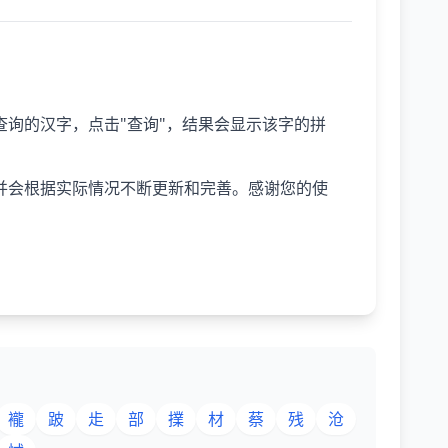
询的汉字，点击"查询"，结果会显示该字的拼
并会根据实际情况不断更新和完善。感谢您的使
襱
跛
歨
部
擈
材
蔡
残
沧