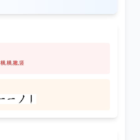
横,横,撇,竖