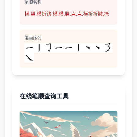
笔顺名称
横,竖,横折钩,横,横,竖,点,点,横折折撇,捺
笔画序列
在线笔顺查询工具