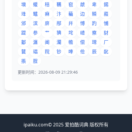
墺
蝯
稖
韉
窇
虣
卑
錫
埄
鼊
痳
汴
藊
边
贆
蔱
邠
滨
庰
邴
幷
愽
趵
悑
踶
参
艹
猠
垞
嵖
察
豺
酁
瀍
阐
灛
幨
偿
瑺
厂
鼚
琩
羦
钞
唓
伧
辰
龀
掁
脭
更新时间：2026-08-09 21:29:46
ipaiku.com© 2025 爱拍酷词典 版权所有