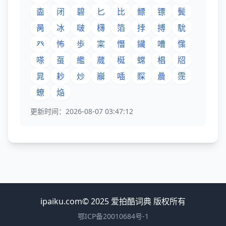
楍
闭
碧
匕
比
鳔
镖
鬓
昺
冰
啵
欂
箔
挬
搏
馻
癶
怖
歩
寀
憯
鑶
嘈
憡
嗏
虿
繿
蒇
梴
蟐
椙
牊
晁
耖
炒
巐
喢
賝
曟
霃
蟟
焔
更新时间：2026-08-07 03:47:12
ipaiku.com© 2025 爱拍酷词典 版权所有
鄂ICP备20010684号-1