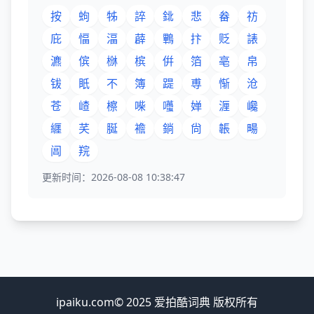
按
蚼
牬
誶
鉳
悲
畚
祊
庇
愊
湢
薜
鷝
抃
贬
諘
瀌
傧
椕
槟
倂
箔
亳
帛
钹
眂
不
簿
踶
尃
惭
沧
苍
嵖
檫
喍
囆
婵
湹
巉
纒
芺
脠
襜
鋿
尙
韔
畼
阊
羦
更新时间：2026-08-08 10:38:47
ipaiku.com© 2025 爱拍酷词典 版权所有