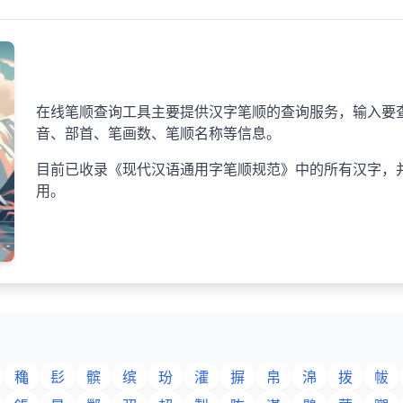
在线笔顺查询工具主要提供汉字笔顺的查询服务，输入要查
音、部首、笔画数、笔顺名称等信息。
目前已收录《现代汉语通用字笔顺规范》中的所有汉字，
用。
穐
髟
髌
缤
玢
瀖
摒
帛
淿
拨
帗