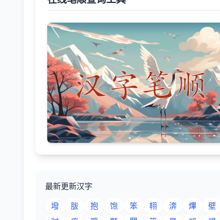
最新更新汉字
墢
胈
抱
饱
笨
翉
渀
熚
壁