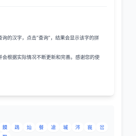
询的汉字，点击"查询"，结果会显示该字的拼
并会根据实际情况不断更新和完善。感谢您的使
饃
鴊
灿
餐
凔
墄
涔
峩
岔