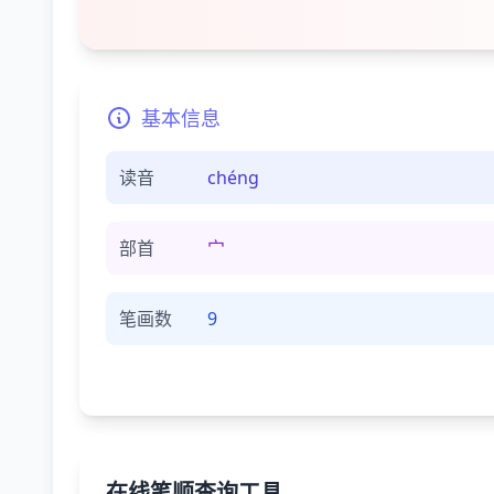
基本信息
读音
chénɡ
部首
宀
笔画数
9
在线笔顺查询工具